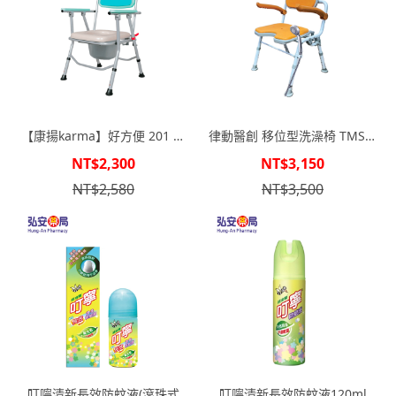
【康揚karma】好方便 201 鋁
律動醫創 移位型洗澡椅 TMSC-
製收合洗澡便盆椅
03
NT$2,300
NT$3,150
NT$2,580
NT$3,500
叮嚀清新長效防蚊液(滾珠式
叮嚀清新長效防蚊液120ml