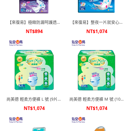
【來復易】極緻防漏呵護透氣
【來復易】整夜一片就安心紙
黏貼型紙尿褲M(10片x6包/箱)
尿片(33片x6包/箱)
NT$894
NT$1,074
尚美德 輕柔方便褲 L 號 (9片x6
尚美德 輕柔方便褲 M 號 (10片
包/箱)
x6包/箱)
NT$1,074
NT$1,074