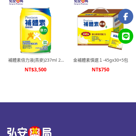
補體素倍力液(燕麥)237ml 24
金補體素慎選１-45gx30+5包
罐箱購
NT$3,500
NT$750