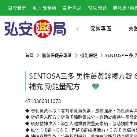
關於我們
處方箋領藥
最新消息
常見問題
購物退/換
促銷專區
美
首頁
營養保健品專區
機能保健
SENTOSA三
SENTOSA三多 男性薑黃鋅複方錠 
補充 勁能量配方
4710366311073
◆ 專利薑黃萃取：含有珍貴薑黃素，滋補強身，為應酬與
◆ 鋅好男人配方：鋅為多種酵素成分，有助於維持生長發
◆ 硒好精神注入：添加人體重要微量元素硒，協助調節生
◆ 維他命 B群、C & E：完整 B群維持活力，C 與 E 
◆ 快速崩散劑型：特殊錠劑設計，能快速溶解幫助身體吸