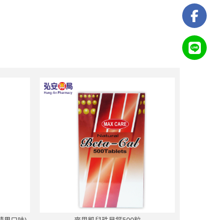
(蘋果口味)
麥思凱兒珠貝鈣500粒