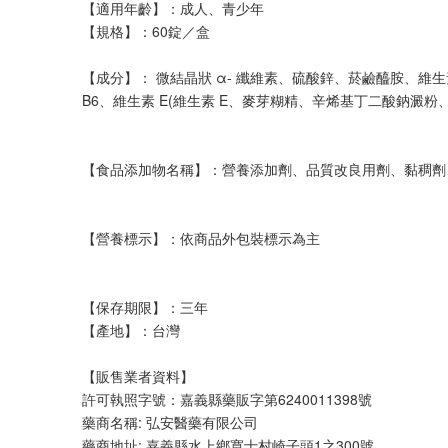
【適用年齡】：成人、青少年
【規格】：60錠／盒
【成分】： 微結晶狀 α- 纖維素、硫酸鋅、菸鹼醯胺、維生
B6、維生素 E(維生素 E、麥芽糊精、辛烯基丁二酸鈉澱
【食品添加物名稱】：營養添加劑、品質改良用劑、黏稠劑
【營養標示】：依商品外包裝標示為主
【保存期限】：三年
【產地】：台灣
【販售業者資料】
許可執照字號：嘉義縣藥販字第6240011398號
藥商名稱: 弘安醫藥有限公司
藥商地址: 嘉義縣水上鄉寬士村崎子頭1之300號