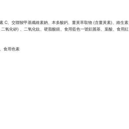
素 C、交聯羧甲基纖維素鈉、本多酸鈣、薑黃萃取物 (含薑黃素)、維生素
粉、二氧化矽) 、二氧化鈦、硬脂酸鎂、食用藍色一號鋁麗基、葉酸、食用紅
、食用色素