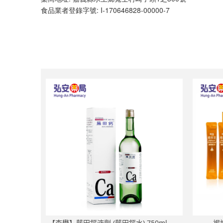
食品業者登錄字號: I-170646828-00000-7
【杏懋】藤田鈣液劑 (藤田鈣水) 750ml - 專
褐