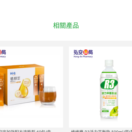
相關產品
抑定加強配方液態型 60包/盒
維維樂 R3活力平衡飲 500ml/瓶