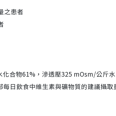
量之患者
者
水化合物61%，滲透壓325 mOsm/公
福部每日飲食中維生素與礦物質的建議攝取量