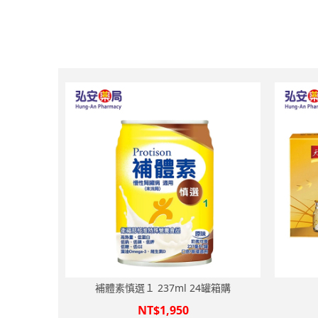
補體素慎選１ 237ml 24罐箱購
NT$1,950