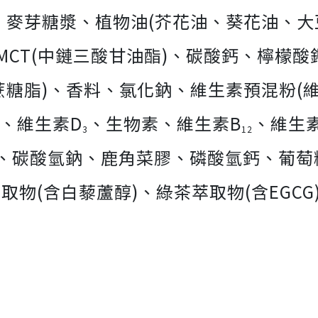
麥芽糖漿、植物油(芥花油、葵花油、大
MCT(中鏈三酸甘油酯)、碳酸鈣、檸檬酸
糖脂)、香料、氯化鈉、維生素預混粉(
、維生素D
、生物素、維生素B
、維生
3
12
僉、碳酸氫鈉、鹿角菜膠、磷酸氫鈣、葡萄
取物(含白藜蘆醇)、綠茶萃取物(含EGC