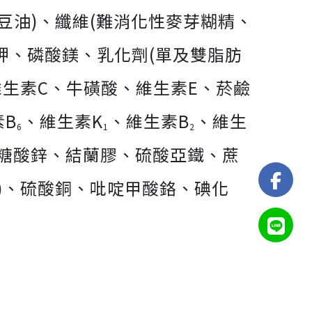
豆油)、纖維(難消化性麥芽糊精、
鉀、磷酸鎂、乳化劑(單及雙脂肪
維生素C、牛磺酸、維生素E、菸鹼
素B
、維生素K
、維生素B
、維生
6
1
2
糖酸鋅、結蘭膠、硫酸亞鐵、蔗
G)、硫酸銅、吡啶甲酸鉻、碘化