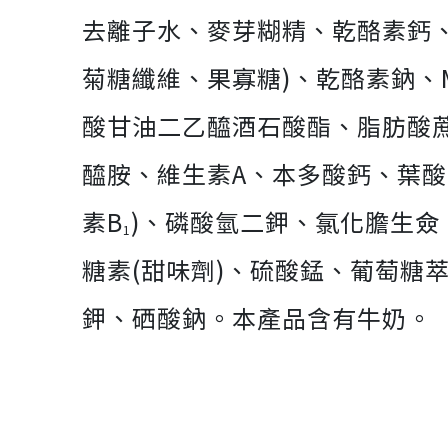
去離子水、麥芽糊精、乾酪素鈣、
菊糖纖維、果寡糖)、乾酪素鈉、
酸甘油二乙醯酒石酸酯、脂肪酸蔗
醯胺、維生素A、本多酸鈣、葉酸
素B
)、磷酸氫二鉀、氯化膽生
1
糖素(甜味劑)、硫酸錳、葡萄糖萃
鉀、硒酸鈉。本產品含有牛奶。