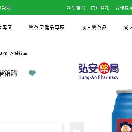
貨說明
診所醫院
門市資訊
合作提
妝專區
營養保健品專區
成人營養品
成
0ml 24罐箱購
4罐箱購