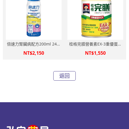
倍速力腎臟病配方200ml 24瓶
桂格完膳營養素EX-3重優蛋白
(箱購)
250ml 24罐箱購
NT$2,150
NT$1,550
返回