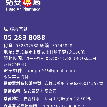
客服電話
05 283 8088
傳真:
統編:
052837588
70646828
地址:
嘉義縣水上鄉寬士村崎子頭1之300號
服務時間:
週一~週五 09:00~17:00（不含休息日
及國定假日）
電子郵件:
hungan928@gmail.com
販售業者資料:
醫療器材商核准字號:
嘉義縣藥販字第6240011398號
藥商名稱:
弘安醫藥有限公司
藥商地址:
嘉義縣水上鄉寬士村崎子頭1之300號
食品業者登錄字號:
I-170646828-00000-7