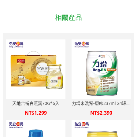
相關產品
天地合補官燕窩70G*6入
力增未洗腎-原味237ml 24罐箱
購
NT$1,299
NT$2,390